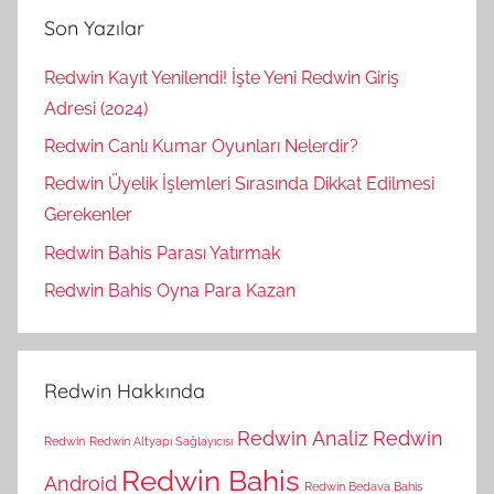
Son Yazılar
Redwin Kayıt Yenilendi! İşte Yeni Redwin Giriş
Adresi (2024)
Redwin Canlı Kumar Oyunları Nelerdir?
Redwin Üyelik İşlemleri Sırasında Dikkat Edilmesi
Gerekenler
Redwin Bahis Parası Yatırmak
Redwin Bahis Oyna Para Kazan
Redwin Hakkında
Redwin Analiz
Redwin
Redwin
Redwin Altyapı Sağlayıcısı
Redwin Bahis
Android
Redwin Bedava Bahis