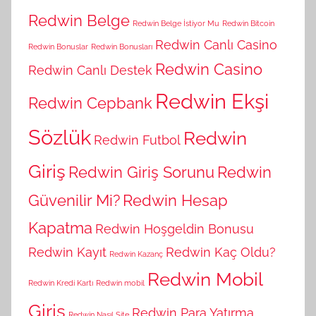
Redwin Belge
Redwin Belge İstiyor Mu
Redwin Bitcoin
Redwin Canlı Casino
Redwin Bonuslar
Redwin Bonusları
Redwin Casino
Redwin Canlı Destek
Redwin Ekşi
Redwin Cepbank
Sözlük
Redwin
Redwin Futbol
Giriş
Redwin Giriş Sorunu
Redwin
Güvenilir Mi?
Redwin Hesap
Kapatma
Redwin Hoşgeldin Bonusu
Redwin Kayıt
Redwin Kaç Oldu?
Redwin Kazanç
Redwin Mobil
Redwin Kredi Kartı
Redwin mobil
Giriş
Redwin Para Yatırma
Redwin Nasıl Site