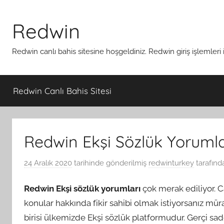
İçeriğe
atla
Redwin
Redwin canlı bahis sitesine hoşgeldiniz. Redwin giriş işlemleri i
Redwin Canlı Bahis Sitesi
Redwin Ekşi Sözlük Yorumlar
24 Aralık 2020
tarihinde gönderilmiş
redwinturkey
tarafınd
Redwin Ekşi sözlük yorumları
çok merak ediliyor. Canl
konular hakkında fikir sahibi olmak istiyorsanız m
birisi ülkemizde Ekşi sözlük platformudur. Gerçi sade